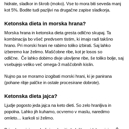
hidrate, sladkor in škrob (moko). Vse to mora biti seveda manj
kot 5%. Bodite tudi pazljivi na drugačne zapise sladkorja.
Ketonska dieta in morska hrana?
Morska hrana in ketonska dieta gresta odlično skupaj. Ta
kombinacija bo všeč predvsem tistim, ki imajo radi takšno
hrano. Pri morski hrani ne rabimo toliko izbirati. Saj lahko
izberemo kar želimo. Maščobne ribe, kot je losos so
odlične. Če lahko dobimo divje ulovljene ribe, še toliko bolje, saj
vsebujejo veliko več omega-3 maščobnih kislin.
Nujno pa se moramo izogibati morski hrani, ki je panirana
(pohane ribje palčke in ostale procesirane dobrote).
Ketonska dieta jajca?
Ljudje pogosto jeda jajca na keto dieti. So zelo hranljiva in
popolna. Lahko jih kuhamo, ocvremo v maslu, naredimo
omleto… karkoli si želimo.