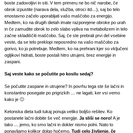
boste zadovoljivi in siti. V tem primeru ne bo nič narobe, če
obrok izpustite (narava dela, služba, otroci itd…), saj bo telo
enostavno začelo uporabljati vašo maščobo za energijo.
Medtem, ko na drugih dietah imate razporejene obroke po urah
in če zamudite obrok to zelo slabo vpliva na metabolizem in telo
začne skladiščiti maščobo. Saj, če ste prebrali prvi del vsebine
veste, da se telo preklopi neposredno na vašo maščobo za
gorivo, ko jo potrebuje. Medtem, ko na prehrani kjer so vključeni
ogljikovi hidrati, boste postali hitro utrujeni, brez energije in
zaspani.
Saj veste kako se počutite po kosilu sedaj?
Se počutite zaspane in utrujene? In povrhu tega ste še lačni in
konstantno posegate po prigrizkih … ne lagati, ker vsi vemo
kako je 🙂
Ketonska dieta tudi tukaj ponuja veliko boljšo rešitev. Ko
postanete lačni dobite še več energije.
Ja sliši se noro!
A je
tako … jemo, ko smo lačni in dokler nismo polni. Nato to
ponavljamo kolikor dolgo hočemo.
Tudi celo življenje, če