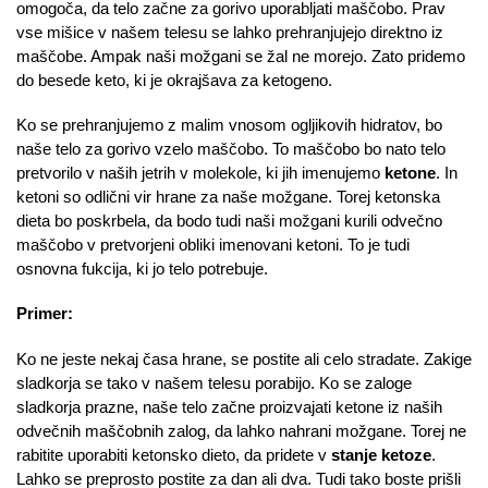
omogoča, da telo začne za gorivo uporabljati maščobo. Prav
vse mišice v našem telesu se lahko prehranjujejo direktno iz
maščobe. Ampak naši možgani se žal ne morejo. Zato pridemo
do besede keto, ki je okrajšava za ketogeno.
Ko se prehranjujemo z malim vnosom ogljikovih hidratov, bo
naše telo za gorivo vzelo maščobo. To maščobo bo nato telo
pretvorilo v naših jetrih v molekole, ki jih imenujemo
ketone
. In
ketoni so odlični vir hrane za naše možgane. Torej ketonska
dieta bo poskrbela, da bodo tudi naši možgani kurili odvečno
maščobo v pretvorjeni obliki imenovani ketoni. To je tudi
osnovna fukcija, ki jo telo potrebuje.
Primer:
Ko ne jeste nekaj časa hrane, se postite ali celo stradate. Zakige
sladkorja se tako v našem telesu porabijo. Ko se zaloge
sladkorja prazne, naše telo začne proizvajati ketone iz naših
odvečnih maščobnih zalog, da lahko nahrani možgane. Torej ne
rabitite uporabiti ketonsko dieto, da pridete v
stanje ketoze
.
Lahko se preprosto postite za dan ali dva. Tudi tako boste prišli