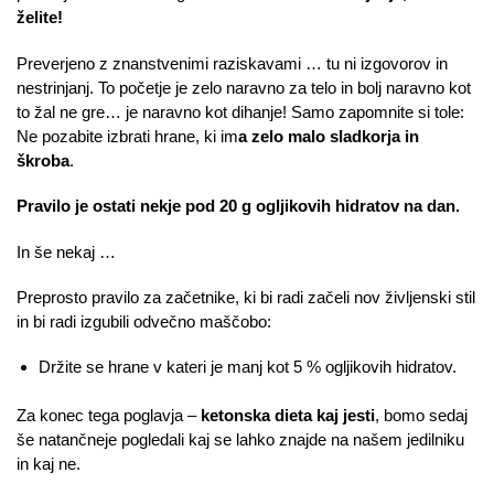
želite!
Preverjeno z znanstvenimi raziskavami … tu ni izgovorov in
nestrinjanj. To početje je zelo naravno za telo in bolj naravno kot
to žal ne gre… je naravno kot dihanje! Samo zapomnite si tole:
Ne pozabite izbrati hrane, ki im
a zelo malo sladkorja in
škroba
.
Pravilo je ostati nekje pod 20 g ogljikovih hidratov na dan.
In še nekaj …
Preprosto pravilo za začetnike, ki bi radi začeli nov življenski stil
in bi radi izgubili odvečno maščobo:
Držite se hrane v kateri je manj kot 5 % ogljikovih hidratov.
Za konec tega poglavja –
ketonska dieta kaj jesti
, bomo sedaj
še natančneje pogledali kaj se lahko znajde na našem jedilniku
in kaj ne.