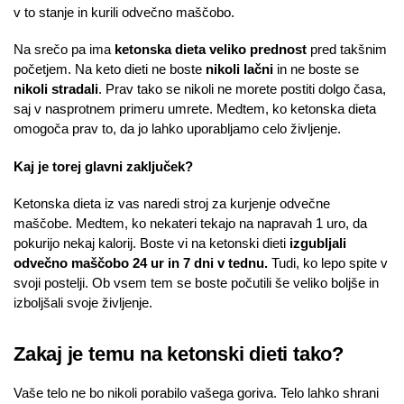
v to stanje in kurili odvečno maščobo.
Na srečo pa ima
ketonska dieta veliko prednost
pred takšnim
početjem. Na keto dieti ne boste
nikoli lačni
in ne boste se
nikoli stradali
. Prav tako se nikoli ne morete postiti dolgo časa,
saj v nasprotnem primeru umrete. Medtem, ko ketonska dieta
omogoča prav to, da jo lahko uporabljamo celo življenje.
Kaj je torej glavni zaključek?
Ketonska dieta iz vas naredi stroj za kurjenje odvečne
maščobe. Medtem, ko nekateri tekajo na napravah 1 uro, da
pokurijo nekaj kalorij. Boste vi na ketonski dieti
izgubljali
odvečno maščobo 24 ur in 7 dni v tednu.
Tudi, ko lepo spite v
svoji postelji. Ob vsem tem se boste počutili še veliko boljše in
izboljšali svoje življenje.
Zakaj je temu na ketonski dieti tako?
Vaše telo ne bo nikoli porabilo vašega goriva. Telo lahko shrani