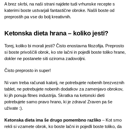
A brez skrbi, na naši strani najdete tudi vrhunske recepte s
katerimi boste ustvarjali fantastične obroke. Našli boste od
preprostih pa vse do bolj kreativnih.
Ketonska dieta hrana – koliko jesti?
Torej, koliko bi morali jesti? Čisto enostavna filozofija. Preprosto
si boste privoščili obrok, ko ste lačni in pojedli boste toliko hrane,
dokler ne postanete siti oziroma zadovoljni.
Čisto preprosto in super!
Ni vam treba računati kalorij, ne potrebujete nobenih brezveznih
tablet, ne potrebujete nobenih dodatkov za zamenjavo obrokov,
ki jih ponuja fitnes industrija. Skratka na ketonski dieti
potrebujete samo pravo hrano, ki je zdrava! Zraven pa še
uživate :).
Ketonska dieta ima še drugo pomembno razliko
– Kot smo
rekli si vzamete obrok, ko boste lačni in pojedli boste toliko, da