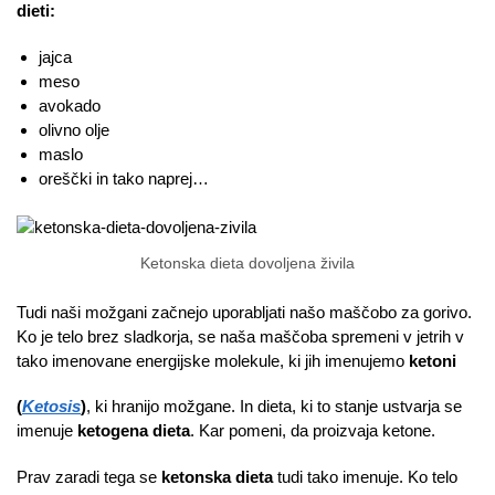
dieti:
jajca
meso
avokado
olivno olje
maslo
oreščki in tako naprej…
Ketonska dieta dovoljena živila
Tudi naši možgani začnejo uporabljati našo maščobo za gorivo.
Ko je telo brez sladkorja, se naša maščoba spremeni v jetrih v
tako imenovane energijske molekule, ki jih imenujemo
ketoni
(
Ketosis
)
, ki hranijo možgane. In dieta, ki to stanje ustvarja se
imenuje
ketogena dieta
. Kar pomeni, da proizvaja ketone.
Prav zaradi tega se
ketonska dieta
tudi tako imenuje. Ko telo