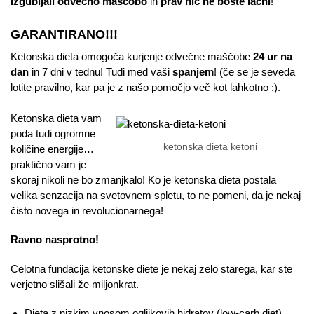
izgubljali odvečno maščobo
in
prav nič ne boste lačni
!
GARANTIRANO!!!
Ketonska dieta omogoča kurjenje odvečne maščobe
24 ur na
dan
in 7 dni v tednu! Tudi med vaši
spanjem
! (če se je seveda
lotite pravilno, kar pa je z našo pomočjo več kot lahkotno :).
Ketonska dieta vam
poda tudi ogromne
ketonska dieta ketoni
količine energije…
praktično vam je
skoraj nikoli ne bo zmanjkalo! Ko je ketonska dieta postala
velika senzacija na svetovnem spletu, to ne pomeni, da je nekaj
čisto novega in revolucionarnega!
Ravno nasprotno!
Celotna fundacija ketonske diete je nekaj zelo starega, kar ste
verjetno slišali že miljonkrat.
Dieta z nizkim vnosom ogljikovih hidratov (low-carb diet)