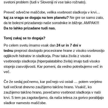
svetoni problem (tudi v Sloveniji ni vse tako rožnato).
Preveč odvečne maščobe, velika vsebnost sladkorja v krvi…
kaj za vraga se dogaja na tem planetu?
Ne gre se samo zato,
da te bolezni prizadanejo naše sorodnike in bližnje. AMPAK!!!
Da to lahko prizadane tudi nas.
Torej zakaj se to dogaja?
Po celem svetu imamo vsak dan
24 ur in 7 dni v
tednu
preprost dostopdo procesirane hrane z visoko vsebnostjo
ogljikovih hidratov in sladkorja. Prav taka živila z visoko
vsebnostjo sladkorja (hiperpalatabilno živila) imajo tudi visoko
stopnjo zasvoljivosti. Kar pomeni, da vedno potrebujemo več in
več.
Če že sedaj počnemo, kar počnejo vsi ostali … potem verjetno
tudi večkrat dnevno zaužijemo takšno hrano. Vsakič, ko
zaužijemo takšno hrano, povečamo vsebnost sladkorja v naši
krvi. S tem pa zagotavljamo, da naša telesa za gorivo porabljajo
sladkor namesto maščobe.