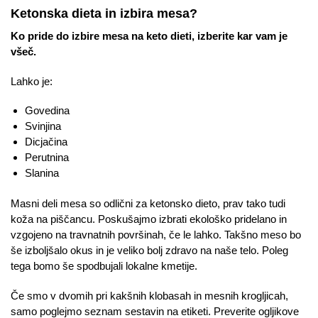
Ketonska dieta in izbira mesa?
Ko pride do izbire mesa na keto dieti, izberite kar vam je
všeč.
Lahko je:
Govedina
Svinjina
Dicjačina
Perutnina
Slanina
Masni deli mesa so odlični za ketonsko dieto, prav tako tudi
koža na piščancu. Poskušajmo izbrati ekološko pridelano in
vzgojeno na travnatnih površinah, če le lahko. Takšno meso bo
še izboljšalo okus in je veliko bolj zdravo na naše telo. Poleg
tega bomo še spodbujali lokalne kmetije.
Če smo v dvomih pri kakšnih klobasah in mesnih krogljicah,
samo poglejmo seznam sestavin na etiketi. Preverite ogljikove