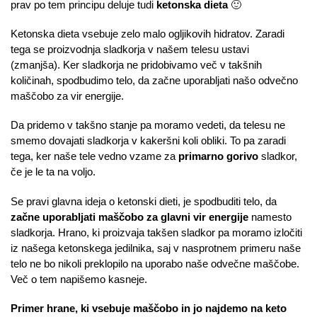
prav po tem principu deluje tudi
ketonska dieta
🙂
Ketonska dieta vsebuje zelo malo ogljikovih hidratov. Zaradi
tega se proizvodnja sladkorja v našem telesu ustavi
(zmanjša). Ker sladkorja ne pridobivamo več v takšnih
količinah, spodbudimo telo, da začne uporabljati našo odvečno
maščobo za vir energije.
Da pridemo v takšno stanje pa moramo vedeti, da telesu ne
smemo dovajati sladkorja v kakeršni koli obliki. To pa zaradi
tega, ker naše tele vedno vzame za
primarno gorivo
sladkor,
če je le ta na voljo.
Se pravi glavna ideja o ketonski dieti, je spodbuditi telo, da
začne uporabljati maščobo za glavni vir energije
namesto
sladkorja. Hrano, ki proizvaja takšen sladkor pa moramo izločiti
iz našega ketonskega jedilnika, saj v nasprotnem primeru naše
telo ne bo nikoli preklopilo na uporabo naše odvečne maščobe.
Več o tem napišemo kasneje.
Primer hrane, ki vsebuje maščobo in jo najdemo na keto