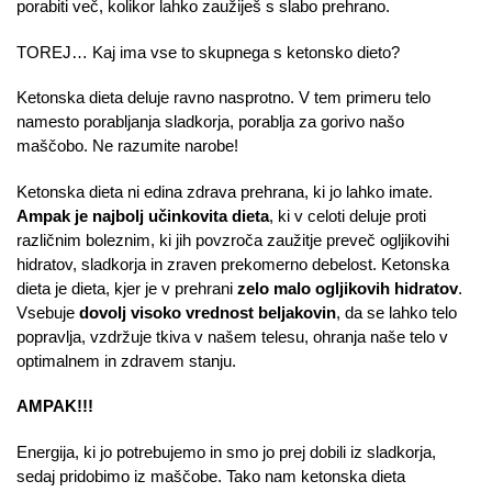
porabiti več, kolikor lahko zaužiješ s slabo prehrano.
TOREJ… Kaj ima vse to skupnega s ketonsko dieto?
Ketonska dieta deluje ravno nasprotno. V tem primeru telo
namesto porabljanja sladkorja, porablja za gorivo našo
maščobo. Ne razumite narobe!
Ketonska dieta ni edina zdrava prehrana, ki jo lahko imate.
Ampak je najbolj učinkovita dieta
, ki v celoti deluje proti
različnim boleznim, ki jih povzroča zaužitje preveč ogljikovihi
hidratov, sladkorja in zraven prekomerno debelost. Ketonska
dieta je dieta, kjer je v prehrani
zelo malo ogljikovih hidratov
.
Vsebuje
dovolj visoko vrednost beljakovin
, da se lahko telo
popravlja, vzdržuje tkiva v našem telesu, ohranja naše telo v
optimalnem in zdravem stanju.
AMPAK!!!
Energija, ki jo potrebujemo in smo jo prej dobili iz sladkorja,
sedaj pridobimo iz maščobe. Tako nam ketonska dieta