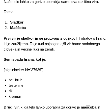
Naše telo lahko za gorivo uporablja samo dva različna vira.
To sta:
Sladkor
Maščoba
Prvi vir je sladkor in se
proizvaja iz ogljikovih hidratov s hrano,
ki jo zaužijemo. To je tudi najpogostejši vir hrane sodobnega
človeka in večine ljudi na zemlji.
Sem spada hrana, kot je:
[signinlocker id=”37939″]
beli kruh
testenine
riž
krompir
Drugi vir,
ki ga telo lahko uporablja za gorivo je
maščoba
in