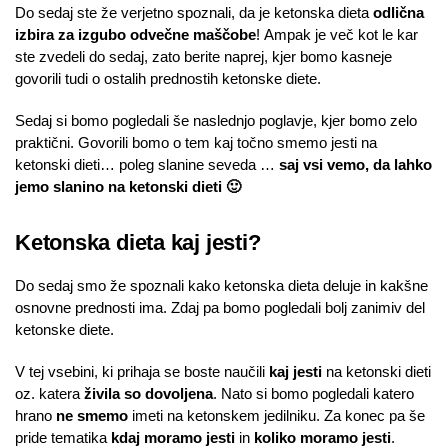
Do sedaj ste že verjetno spoznali, da je ketonska dieta
odlična
izbira za izgubo odvečne maščobe
! Ampak je več kot le kar
ste zvedeli do sedaj, zato berite naprej, kjer bomo kasneje
govorili tudi o ostalih prednostih ketonske diete.
Sedaj si bomo pogledali še naslednjo poglavje, kjer bomo zelo
praktični. Govorili bomo o tem kaj točno smemo jesti na
ketonski dieti… poleg slanine seveda …
saj vsi vemo, da lahko
jemo slanino na ketonski dieti 🙂
Ketonska dieta kaj jesti?
Do sedaj smo že spoznali kako ketonska dieta deluje in kakšne
osnovne prednosti ima. Zdaj pa bomo pogledali bolj zanimiv del
ketonske diete.
V tej vsebini, ki prihaja se boste naučili
kaj jesti
na ketonski dieti
oz. katera
živila so dovoljena
. Nato si bomo pogledali katero
hrano
ne smemo
imeti na ketonskem jedilniku. Za konec pa še
pride tematika
kdaj moramo jesti
in
koliko moramo jesti
.