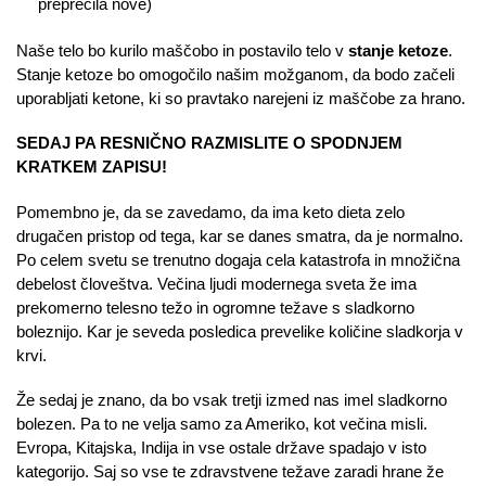
preprečila nove)
Naše telo bo kurilo maščobo in postavilo telo v
stanje ketoze
.
Stanje ketoze bo omogočilo našim možganom, da bodo začeli
uporabljati ketone, ki so pravtako narejeni iz maščobe za hrano.
SEDAJ PA RESNIČNO RAZMISLITE O SPODNJEM
KRATKEM ZAPISU!
Pomembno je, da se zavedamo, da ima keto dieta zelo
drugačen pristop od tega, kar se danes smatra, da je normalno.
Po celem svetu se trenutno dogaja cela katastrofa in množična
debelost človeštva. Večina ljudi modernega sveta že ima
prekomerno telesno težo in ogromne težave s sladkorno
boleznijo. Kar je seveda posledica prevelike količine sladkorja v
krvi.
Že sedaj je znano, da bo vsak tretji izmed nas imel sladkorno
bolezen. Pa to ne velja samo za Ameriko, kot večina misli.
Evropa, Kitajska, Indija in vse ostale države spadajo v isto
kategorijo. Saj so vse te zdravstvene težave zaradi hrane že