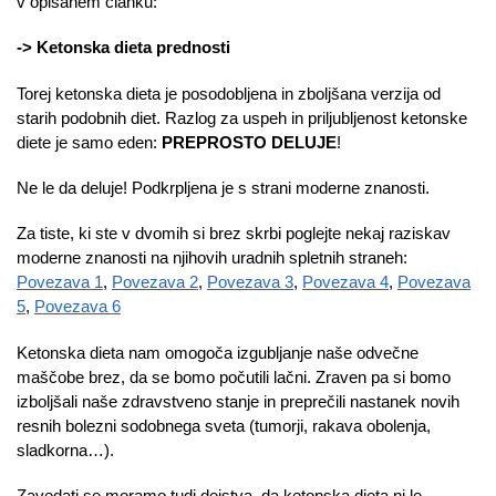
v opisanem članku:
-> Ketonska dieta prednosti
Torej ketonska dieta je posodobljena in zboljšana verzija od
starih podobnih diet. Razlog za uspeh in priljubljenost ketonske
diete je samo eden:
PREPROSTO DELUJE
!
Ne le da deluje! Podkrpljena je s strani moderne znanosti.
Za tiste, ki ste v dvomih si brez skrbi poglejte nekaj raziskav
moderne znanosti na njihovih uradnih spletnih straneh:
Povezava 1
,
Povezava 2
,
Povezava 3
,
Povezava 4
,
Povezava
5
,
Povezava 6
Ketonska dieta nam omogoča izgubljanje naše odvečne
maščobe brez, da se bomo počutili lačni. Zraven pa si bomo
izboljšali naše zdravstveno stanje in preprečili nastanek novih
resnih bolezni sodobnega sveta (tumorji, rakava obolenja,
sladkorna…).
Zavedati se moramo tudi dejstva, da ketonska dieta ni le