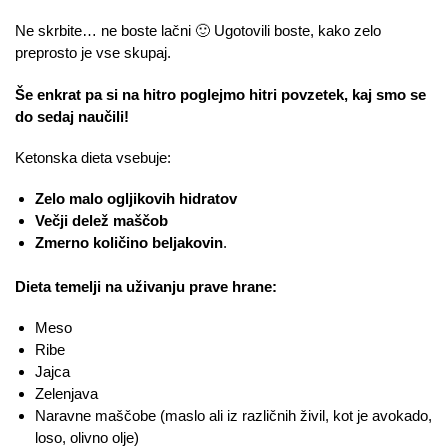
Ne skrbite… ne boste lačni 🙂 Ugotovili boste, kako zelo
preprosto je vse skupaj.
Še enkrat pa si na hitro poglejmo hitri povzetek, kaj smo se
do sedaj naučili!
Ketonska dieta vsebuje:
Zelo malo ogljikovih hidratov
Večji delež maščob
Zmerno količino beljakovin
.
Dieta temelji na uživanju prave hrane:
Meso
Ribe
Jajca
Zelenjava
Naravne maščobe (maslo ali iz različnih živil, kot je avokado,
loso, olivno olje)