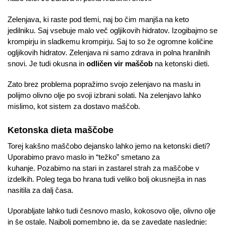
Zelenjava, ki raste pod tlemi, naj bo čim manjša na keto
jedilniku. Saj vsebuje malo več ogljikovih hidratov. Izogibajmo se
krompirju in sladkemu krompirju. Saj to so že ogromne količine
ogljikovih hidratov. Zelenjava ni samo zdrava in polna hranilnih
snovi. Je tudi okusna in
odličen vir maščob
na ketonski dieti.
Zato brez problema popražimo svojo zelenjavo na maslu in
polijmo olivno olje po svoji izbrani solati. Na zelenjavo lahko
mislimo, kot sistem za dostavo maščob.
Ketonska dieta maščobe
Torej kakšno maščobo dejansko lahko jemo na ketonski dieti?
Uporabimo pravo maslo in “težko” smetano za
kuhanje. Pozabimo na stari in zastarel strah za maščobe v
izdelkih. Poleg tega bo hrana tudi veliko bolj okusnejša in nas
nasitila za dalj časa.
Uporabljate lahko tudi česnovo maslo, kokosovo olje, olivno olje
in še ostale. Najbolj pomembno je, da se zavedate naslednje: