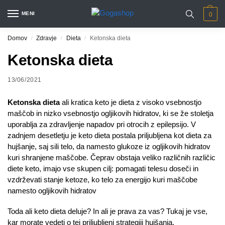
MENI
0
Domov
Zdravje
Dieta
Ketonska dieta
/
/
/
Ketonska dieta
13/06/2021
Ketonska dieta
ali kratica keto je dieta z visoko vsebnostjo
maščob in nizko vsebnostjo ogljikovih hidratov, ki se že stoletja
uporablja za zdravljenje napadov pri otrocih z epilepsijo. V
zadnjem desetletju je keto dieta postala priljubljena kot dieta za
hujšanje, saj sili telo, da namesto glukoze iz ogljikovih hidratov
kuri shranjene maščobe. Čeprav obstaja veliko različnih različic
diete keto, imajo vse skupen cilj: pomagati telesu doseči in
vzdrževati stanje ketoze, ko telo za energijo kuri maščobe
namesto ogljikovih hidratov
Toda ali keto dieta deluje? In ali je prava za vas? Tukaj je vse,
kar morate vedeti o tej priljubljeni strategiji hujšanja.