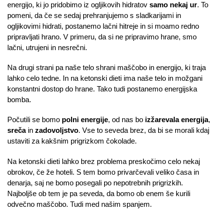
energijo, ki jo pridobimo iz ogljikovih hidratov
samo nekaj ur
. To
pomeni, da če se sedaj prehranjujemo s sladkarijami in
ogljikovimi hidrati, postanemo lačni hitreje in si moamo redno
pripravljati hrano. V primeru, da si ne pripravimo hrane, smo
lačni, utrujeni in nesrečni.
Na drugi strani pa naše telo shrani maščobo in energijo, ki traja
lahko celo tedne. In na ketonski dieti ima naše telo in možgani
konstantni dostop do hrane. Tako tudi postanemo energijska
bomba.
Počutili se bomo
polni energije
, od nas bo
izžarevala energija
,
sreča
in
zadovoljstvo
. Vse to seveda brez, da bi se morali kdaj
ustaviti za kakšnim prigrizkom čokolade.
Na ketonski dieti lahko brez problema preskočimo celo nekaj
obrokov, če že hoteli. S tem bomo privarčevali veliko časa in
denarja, saj ne bomo posegali po nepotrebnih prigrizkih.
Najboljše ob tem je pa seveda, da bomo ob enem še kurili
odvečno maščobo. Tudi med našim spanjem.