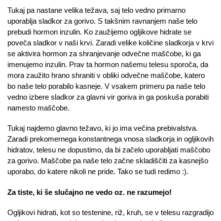
Tukaj pa nastane velika težava, saj telo vedno primarno
uporablja sladkor za gorivo. S takšnim ravnanjem naše telo
prebudi hormon inzulin. Ko zaužijemo ogljikove hidrate se
poveča sladkor v naši krvi. Zaradi velike količine sladkorja v krvi
se aktivira hormon za shranjevanje odvečne maščobe, ki ga
imenujemo inzulin. Prav ta hormon našemu telesu sporoča, da
mora zaužito hrano shraniti v obliki odvečne maščobe, katero
bo naše telo porabilo kasneje. V vsakem primeru pa naše telo
vedno izbere sladkor za glavni vir goriva in ga poskuša porabiti
namesto maščobe.
Tukaj najdemo glavno težavo, ki jo ima večina prebivalstva.
Zaradi prekomernega konstantnega vnosa sladkorja in ogljikovih
hidratov, telesu ne dopustimo, da bi začelo uporabljati maščobo
za gorivo. Maščobe pa naše telo začne skladiščiti za kasnejšo
uporabo, do katere nikoli ne pride. Tako se tudi redimo :).
Za tiste, ki še slučajno ne vedo oz. ne razumejo!
Ogljikovi hidrati, kot so testenine, riž, kruh, se v telesu razgradijo