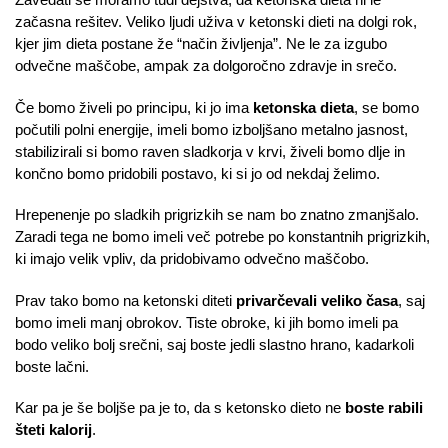
začasna rešitev. Veliko ljudi uživa v ketonski dieti na dolgi rok,
kjer jim dieta postane že “način življenja”. Ne le za izgubo
odvečne maščobe, ampak za dolgoročno zdravje in srečo.
Če bomo živeli po principu, ki jo ima
ketonska dieta
, se bomo
počutili polni energije, imeli bomo izboljšano metalno jasnost,
stabilizirali si bomo raven sladkorja v krvi, živeli bomo dlje in
končno bomo pridobili postavo, ki si jo od nekdaj želimo.
Hrepenenje po sladkih prigrizkih se nam bo znatno zmanjšalo.
Zaradi tega ne bomo imeli več potrebe po konstantnih prigrizkih,
ki imajo velik vpliv, da pridobivamo odvečno maščobo.
Prav tako bomo na ketonski diteti
privarčevali veliko časa
, saj
bomo imeli manj obrokov. Tiste obroke, ki jih bomo imeli pa
bodo veliko bolj srečni, saj boste jedli slastno hrano, kadarkoli
boste lačni.
Kar pa je še boljše pa je to, da s ketonsko dieto ne
boste rabili
šteti kalorij
.