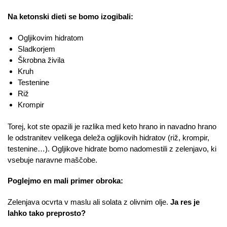
Na ketonski dieti se bomo izogibali:
Ogljikovim hidratom
Sladkorjem
Škrobna živila
Kruh
Testenine
Riž
Krompir
Torej, kot ste opazili je razlika med keto hrano in navadno hrano
le odstranitev velikega deleža ogljikovih hidratov (riž, krompir,
testenine…). Ogljikove hidrate bomo nadomestili z zelenjavo, ki
vsebuje naravne maščobe.
Poglejmo en mali primer obroka:
Zelenjava ocvrta v maslu ali solata z olivnim olje.
Ja res je
lahko tako preprosto?