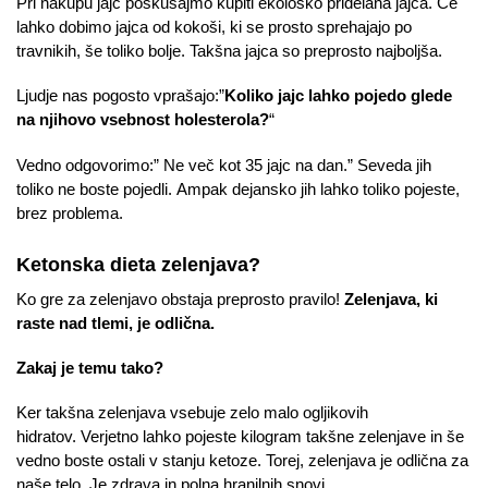
Pri nakupu jajc poskušajmo kupiti ekološko pridelana jajca. Če
lahko dobimo jajca od kokoši, ki se prosto sprehajajo po
travnikih, še toliko bolje. Takšna jajca so preprosto najboljša.
Ljudje nas pogosto vprašajo:”
Koliko jajc lahko pojedo glede
na njihovo vsebnost holesterola?
“
Vedno odgovorimo:” Ne več kot 35 jajc na dan.” Seveda jih
toliko ne boste pojedli. Ampak dejansko jih lahko toliko pojeste,
brez problema.
Ketonska dieta zelenjava?
Ko gre za zelenjavo obstaja preprosto pravilo!
Zelenjava, ki
raste nad tlemi, je odlična.
Zakaj je temu tako?
Ker takšna zelenjava vsebuje zelo malo ogljikovih
hidratov. Verjetno lahko pojeste kilogram takšne zelenjave in še
vedno boste ostali v stanju ketoze. Torej, zelenjava je odlična za
naše telo. Je zdrava in polna hranilnih snovi.