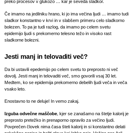
preko procesov v glukozo … kar je seveda sladkor.
Če imamo na jedilniku hrano, ki jo ima večina ljudi … imamo tudi
sladkor konstantno v krvi in v slabšem primeru celo sladkorno
bolezen. To pa je tudi razlog, da imamo po celem svetu
epidemijo ljudi s prekomerno telesno težo in visoko rast
sladkorne bolezni.
Jesti manj in telovaditi več?
Da bi ustavili epedemijo po celem svetu to preprosto ni več
dovolj. Jesti manj in telovaditi več, smo govorili vsaj 30 let.
Medtem, ko se epidemija prekomerno debelih ljudi veča in veča
vsako leto.
Enostavno to ne deluje! In vemo zakaj.
Izguba odvečne maščobe
, kjer se zanašamo na štetje kalorij je
preprosto pretežko in prenaporno opravilo za večino ljudi.
Povprečen človek nima časa šteti kalorij in si konstantno delati