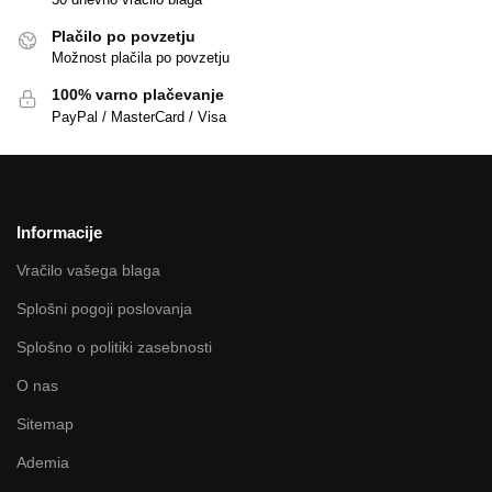
Plačilo po povzetju
Možnost plačila po povzetju
100% varno plačevanje
PayPal / MasterCard / Visa
Informacije
Vračilo vašega blaga
Splošni pogoji poslovanja
Splošno o politiki zasebnosti
O nas
Sitemap
Ademia