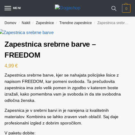
MENI
0
Domov
Nakit
Zapestnice
Trendne zapestnice
Zapestnica srebrne barve – FREEDOM
/
/
/
/
Zapestnica srebrne barve –
FREEDOM
4,99
€
Zapestnica srebrne barve, kjer se nahajata policijske lisice z
napisom FREEDOM, kar pomeni svoboda. Ta prečudovita
zapestnica ima zelo velik pomen in zgodbo v katerem boste
izražali, kako pomembna vam je svoboda in da ste svobodna
odločna ženska.
Zapesnica je v srebrni barvi in je narejena iz kvalitetnih
materialov. Kombinira se lahko zraven vseh oblačil. Saj daje
profesionalni izgled z dobrim sporočilom.
V paketu dobite: