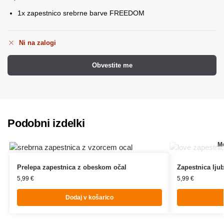
1x zapestnico srebrne barve FREEDOM
Ni na zalogi
Obvestite me
Podobni izdelki
Mo
Prelepa zapestnica z obeskom očal
Zapestnica lju
5,99
€
5,99
€
Dodaj v košarico