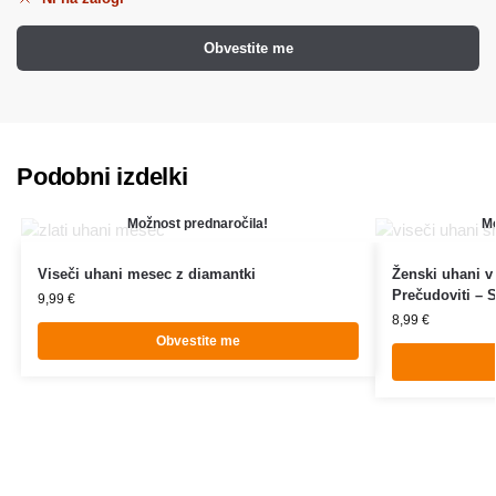
Obvestite me
Podobni izdelki
Možnost prednaročila!
Mo
Viseči uhani mesec z diamantki
Ženski uhani v 
Prečudoviti – 
9,99
€
8,99
€
Obvestite me