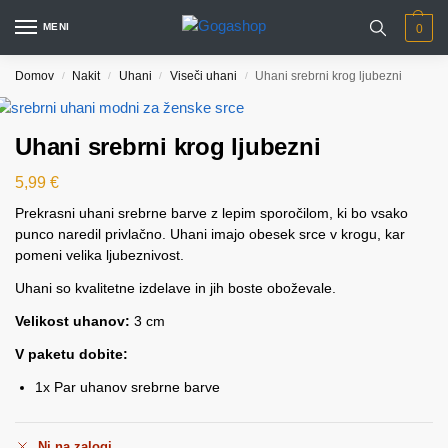
MENI
0
Domov
Nakit
Uhani
Viseči uhani
Uhani srebrni krog ljubezni
/
/
/
/
Uhani srebrni krog ljubezni
5,99
€
Prekrasni uhani srebrne barve z lepim sporočilom, ki bo vsako
punco naredil privlačno. Uhani imajo obesek srce v krogu, kar
pomeni velika ljubeznivost.
Uhani so kvalitetne izdelave in jih boste oboževale.
Velikost uhanov:
3 cm
V paketu dobite:
1x Par uhanov srebrne barve
Ni na zalogi