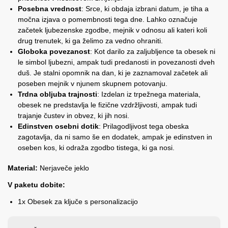
Posebna vrednost
: Srce, ki obdaja izbrani datum, je tiha a
močna izjava o pomembnosti tega dne. Lahko označuje
začetek ljubezenske zgodbe, mejnik v odnosu ali kateri koli
drug trenutek, ki ga želimo za vedno ohraniti.
Globoka povezanost
: Kot darilo za zaljubljence ta obesek ni
le simbol ljubezni, ampak tudi predanosti in povezanosti dveh
duš. Je stalni opomnik na dan, ki je zaznamoval začetek ali
poseben mejnik v njunem skupnem potovanju.
Trdna obljuba trajnosti
: Izdelan iz trpežnega materiala,
obesek ne predstavlja le fizične vzdržljivosti, ampak tudi
trajanje čustev in obvez, ki jih nosi.
Edinstven osebni dotik
: Prilagodljivost tega obeska
zagotavlja, da ni samo še en dodatek, ampak je edinstven in
oseben kos, ki odraža zgodbo tistega, ki ga nosi.
Material:
Nerjaveče jeklo
V paketu dobite:
1x Obesek za ključe s personalizacijo