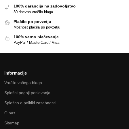
100% garancija na zadovoljstvo
30 dnevno vračilo blaga
Plačilo po povzetju
Možnost plačila po povzetju
100% varno plačevanje
PayPal / MasterCard / Visa
Informacije
Vračilo vašega blaga
Splošni pogoji poslovanja
Splošno o politiki zasebnosti
O nas
Sitemap