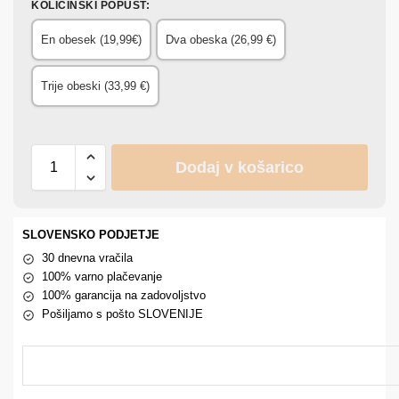
KOLIČINSKI POPUST
:
En obesek (19,99€)
Dva obeska (26,99 €)
Trije obeski (33,99 €)
Dodaj v košarico
SLOVENSKO PODJETJE
30 dnevna vračila
100% varno plačevanje
100% garancija na zadovoljstvo
Pošiljamo s pošto SLOVENIJE