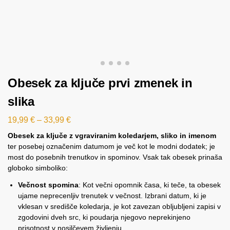
Obesek za ključe prvi zmenek in
slika
19,99
€
–
33,99
€
Obesek za ključe z vgraviranim koledarjem, sliko in imenom
ter posebej označenim datumom je več kot le modni dodatek; je
most do posebnih trenutkov in spominov. Vsak tak obesek prinaša
globoko simboliko:
Večnost spomina
: Kot večni opomnik časa, ki teče, ta obesek
ujame neprecenljiv trenutek v večnost. Izbrani datum, ki je
vklesan v središče koledarja, je kot zavezan obljubljeni zapisi v
zgodovini dveh src, ki poudarja njegovo neprekinjeno
prisotnost v nosilčevem življenju.