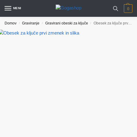
MENI
0
Domov
Graviranje
Gravirani obeski za ključe
Obesek za ključe prvi zmenek in slika
/
/
/