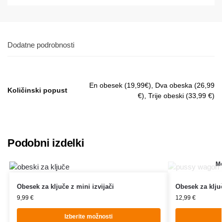
Dodatne podrobnosti
En obesek (19,99€), Dva obeska (26,99
Količinski popust
€), Trije obeski (33,99 €)
Podobni izdelki
Mo
Obesek za ključe z mini izvijači
Obesek za kl
9,99
€
12,99
€
Izberite možnosti