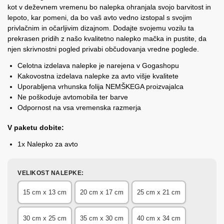
kot v deževnem vremenu bo nalepka ohranjala svojo barvitost in
lepoto, kar pomeni, da bo vaš avto vedno izstopal s svojim
privlačnim in očarljivim dizajnom. Dodajte svojemu vozilu ta
prekrasen pridih z našo kvalitetno nalepko mačka in pustite, da
njen skrivnostni pogled privabi občudovanja vredne poglede.
Celotna izdelava nalepke je narejena v Gogashopu
Kakovostna izdelava nalepke za avto višje kvalitete
Uporabljena vrhunska folija NEMŠKEGA proizvajalca
Ne poškoduje avtomobila ter barve
Odpornost na vsa vremenska razmerja
V paketu dobite:
1x Nalepko za avto
VELIKOST NALEPKE
:
15 cm x 13 cm
20 cm x 17 cm
25 cm x 21 cm
30 cm x 25 cm
35 cm x 30 cm
40 cm x 34 cm