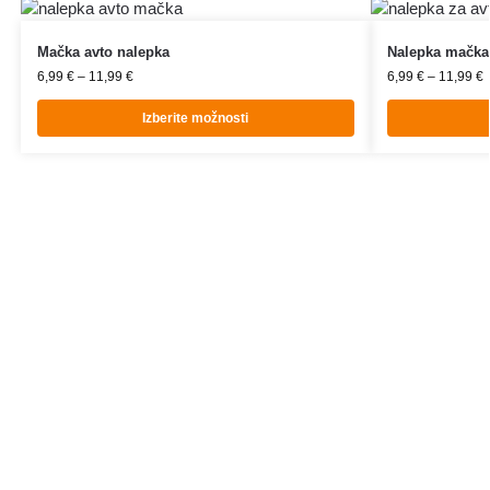
Mačka avto nalepka
Nalepka mačka 
6,99
€
–
11,99
€
6,99
€
–
11,99
€
Izberite možnosti