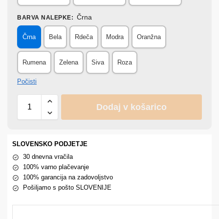
Črna
BARVA NALEPKE
:
Črna
Bela
Rdeča
Modra
Oranžna
Rumena
Zelena
Siva
Roza
Počisti
Dodaj v košarico
SLOVENSKO PODJETJE
30 dnevna vračila
100% varno plačevanje
100% garancija na zadovoljstvo
Pošiljamo s pošto SLOVENIJE