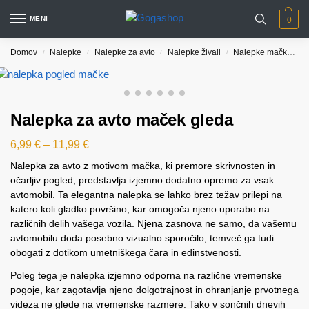
MENI
0
Domov
Nalepke
Nalepke za avto
Nalepke živali
Nalepke mačke
N
/
/
/
/
Nalepka za avto maček gleda
6,99
€
–
11,99
€
Nalepka za avto z motivom mačka, ki premore skrivnosten in
očarljiv pogled, predstavlja izjemno dodatno opremo za vsak
avtomobil. Ta elegantna nalepka se lahko brez težav prilepi na
katero koli gladko površino, kar omogoča njeno uporabo na
različnih delih vašega vozila. Njena zasnova ne samo, da vašemu
avtomobilu doda posebno vizualno sporočilo, temveč ga tudi
obogati z dotikom umetniškega čara in edinstvenosti.
Poleg tega je nalepka izjemno odporna na različne vremenske
pogoje, kar zagotavlja njeno dolgotrajnost in ohranjanje prvotnega
videza ne glede na vremenske razmere. Tako v sončnih dnevih