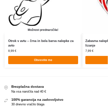
Možnost prednaročila!
Otrok v avtu – črna in bela barva nalepke za
Zabavna nalep
avto
lizanje
8,99
€
7,99
€
Obvestite me
Brezplačna dostava
Na vsa naročila nad 40 €
100% garancija na zadovoljstvo
30 dnevno vračilo blaga