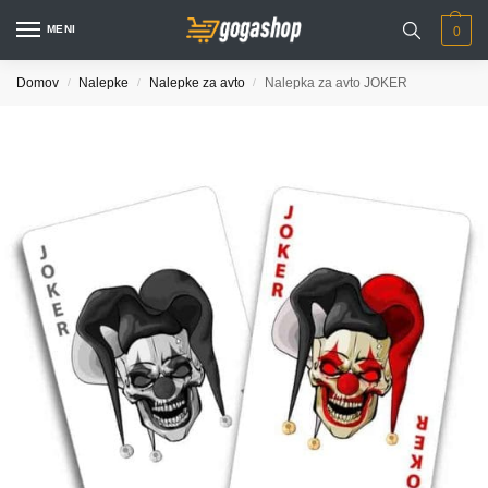
MENI
0
Domov
Nalepke
Nalepke za avto
Nalepka za avto JOKER
/
/
/