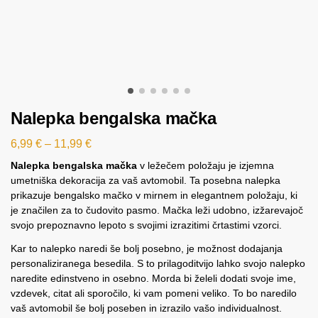
Nalepka bengalska mačka
6,99
€
–
11,99
€
Nalepka bengalska mačka
v ležečem položaju je izjemna
umetniška dekoracija za vaš avtomobil. Ta posebna nalepka
prikazuje bengalsko mačko v mirnem in elegantnem položaju, ki
je značilen za to čudovito pasmo. Mačka leži udobno, izžarevajoč
svojo prepoznavno lepoto s svojimi izrazitimi črtastimi vzorci.
Kar to nalepko naredi še bolj posebno, je možnost dodajanja
personaliziranega besedila. S to prilagoditvijo lahko svojo nalepko
naredite edinstveno in osebno. Morda bi želeli dodati svoje ime,
vzdevek, citat ali sporočilo, ki vam pomeni veliko. To bo naredilo
vaš avtomobil še bolj poseben in izrazilo vašo individualnost.