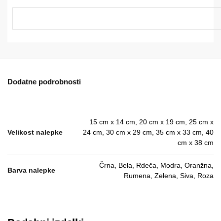
Dodatne podrobnosti
15 cm x 14 cm, 20 cm x 19 cm, 25 cm x
Velikost nalepke
24 cm, 30 cm x 29 cm, 35 cm x 33 cm, 40
cm x 38 cm
Črna, Bela, Rdeča, Modra, Oranžna,
Barva nalepke
Rumena, Zelena, Siva, Roza