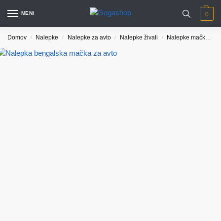
MENI
0
Domov
Nalepke
Nalepke za avto
Nalepke živali
Nalepke mačke
/
/
/
/