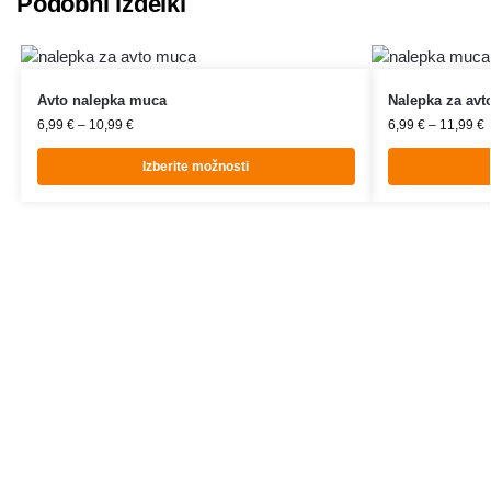
Podobni izdelki
Avto nalepka muca
Nalepka za avt
6,99
€
–
10,99
€
6,99
€
–
11,99
€
Izberite možnosti