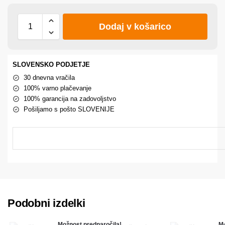
Dodaj v košarico
SLOVENSKO PODJETJE
30 dnevna vračila
100% varno plačevanje
100% garancija na zadovoljstvo
Pošiljamo s pošto SLOVENIJE
Podobni izdelki
Možnost prednaročila!
Mo