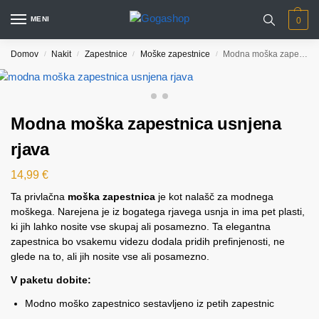
MENI
0
Domov
Nakit
Zapestnice
Moške zapestnice
Modna moška zapestnica usnjena rjava
/
/
/
/
Modna moška zapestnica usnjena
rjava
14,99
€
Ta privlačna
moška zapestnica
je kot nalašč za modnega
moškega. Narejena je iz bogatega rjavega usnja in ima pet plasti,
ki jih lahko nosite vse skupaj ali posamezno. Ta elegantna
zapestnica bo vsakemu videzu dodala pridih prefinjenosti, ne
glede na to, ali jih nosite vse ali posamezno.
V paketu dobite:
Modno moško zapestnico sestavljeno iz petih zapestnic