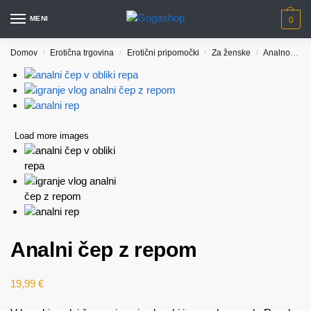
MENI
0
Domov
Erotična trgovina
Erotični pripomočki
Za ženske
Analno
An
/
/
/
/
Load more images
Analni čep z repom
19,99
€