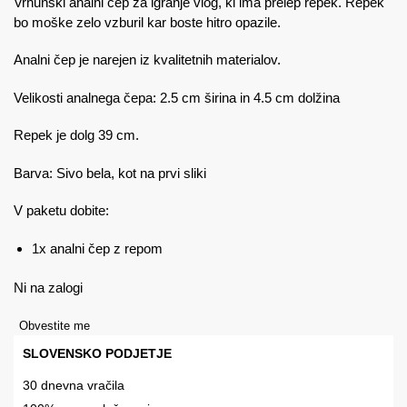
Vrhunski analni čep za igranje vlog, ki ima prelep repek. Repek
bo moške zelo vzburil kar boste hitro opazile.
Analni čep je narejen iz kvalitetnih materialov.
Velikosti analnega čepa: 2.5 cm širina in 4.5 cm dolžina
Repek je dolg 39 cm.
Barva: Sivo bela, kot na prvi sliki
V paketu dobite:
1x analni čep z repom
Ni na zalogi
Obvestite me
SLOVENSKO PODJETJE
30 dnevna vračila