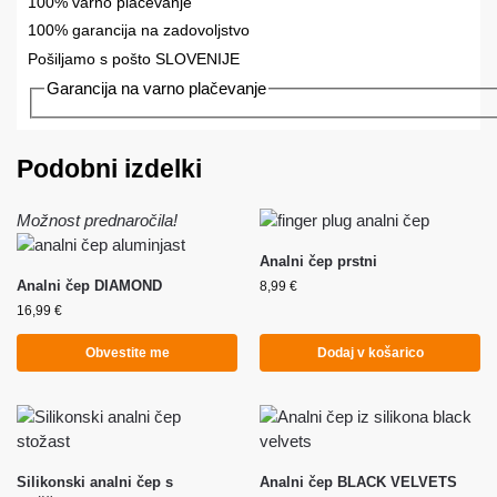
100% varno plačevanje
100% garancija na zadovoljstvo
Pošiljamo s pošto SLOVENIJE
Garancija na varno plačevanje
Podobni izdelki
Možnost prednaročila!
Analni čep prstni
Analni čep DIAMOND
8,99
€
16,99
€
Obvestite me
Dodaj v košarico
Silikonski analni čep s
Analni čep BLACK VELVETS