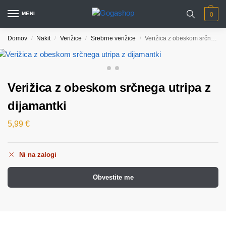
MENI
0
Domov
Nakit
Verižice
Srebrne verižice
Verižica z obeskom srčnega utripa z dijamantki
/
/
/
/
Verižica z obeskom srčnega utripa z
dijamantki
5,99
€
Ni na zalogi
Obvestite me