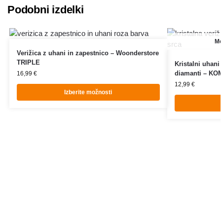
Podobni izdelki
Mo
Verižica z uhani in zapestnico – Woonderstore
TRIPLE
Kristalni uhani 
diamanti – K
16,99
€
12,99
€
Izberite možnosti