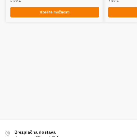
5,99
€
7,99
€
Izberite možnosti
Brezplačna dostava