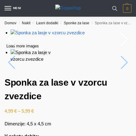
MENI
0
Domov
Nakit
Lasni dodatki
Sponke za lase
Sponka za lase v vzorcu zvezdice
/
/
/
/
Load more images
Sponka za lase v vzorcu
zvezdice
4,99
€
–
5,99
€
Dimenzije: 4,5 x 4,5 cm