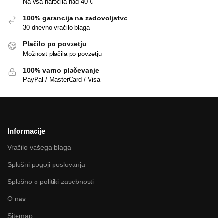
Na vsa naročila nad 40 €
100% garancija na zadovoljstvo
30 dnevno vračilo blaga
Plačilo po povzetju
Možnost plačila po povzetju
100% varno plačevanje
PayPal / MasterCard / Visa
Informacije
Vračilo vašega blaga
Splošni pogoji poslovanja
Splošno o politiki zasebnosti
O nas
Sitemap