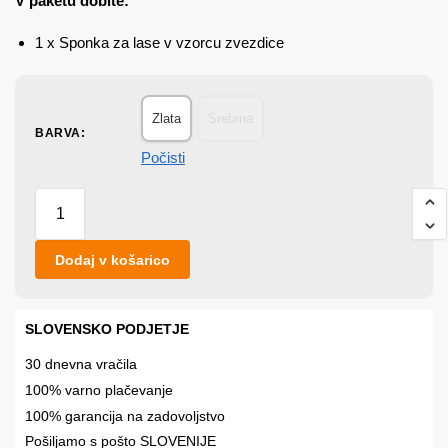
V paketu dobite:
1 x Sponka za lase v vzorcu zvezdice
Zlata
Srebrna
BARVA
:
Počisti
Dodaj v košarico
SLOVENSKO PODJETJE
30 dnevna vračila
100% varno plačevanje
100% garancija na zadovoljstvo
Pošiljamo s pošto SLOVENIJE