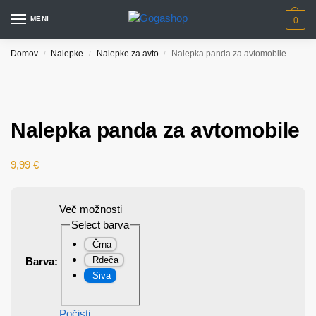
MENI
0
Domov
Nalepke
Nalepke za avto
Nalepka panda za avtomobile
/
/
/
Nalepka panda za avtomobile
9,99
€
Več možnosti
Select barva
Črna
Rdeča
Barva
:
Siva
Počisti