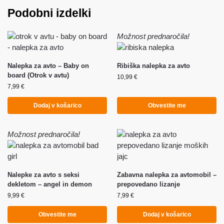
Podobni izdelki
Možnost prednaročila!
Nalepka za avto – Baby on
Ribiška nalepka za avto
board (Otrok v avtu)
10,99
€
7,99
€
Dodaj v košarico
Obvestite me
Možnost prednaročila!
Nalepke za avto s seksi
Zabavna nalepka za avtomobil –
dekletom – angel in demon
prepovedano lizanje
9,99
€
7,99
€
Obvestite me
Dodaj v košarico