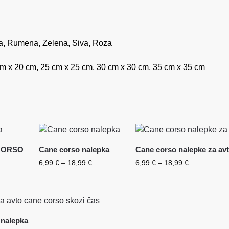
a, Rumena, Zelena, Siva, Roza
m x 20 cm, 25 cm x 25 cm, 30 cm x 30 cm, 35 cm x 35 cm
 CORSO
Cane corso nalepka
Cane corso nalepke za av
6,99
€
–
18,99
€
6,99
€
–
18,99
€
 nalepka