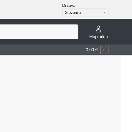
Država:
Iskanje
Moj račun
0,00
€
0