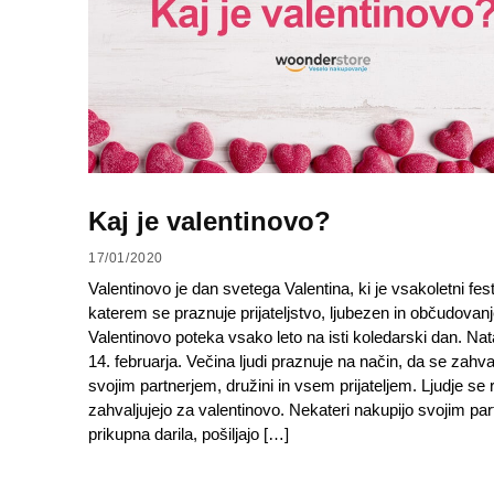
Kaj je valentinovo?
17/01/2020
Valentinovo je dan svetega Valentina, ki je vsakoletni fest
katerem se praznuje prijateljstvo, ljubezen in občudovanj
Valentinovo poteka vsako leto na isti koledarski dan. Na
14. februarja. Večina ljudi praznuje na način, da se zahval
svojim partnerjem, družini in vsem prijateljem. Ljudje se 
zahvaljujejo za valentinovo. Nekateri nakupijo svojim pa
prikupna darila, pošiljajo […]