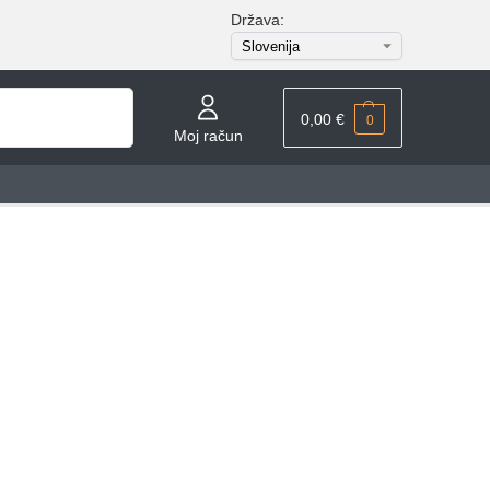
Država:
Iskanje
0,00
€
0
Moj račun