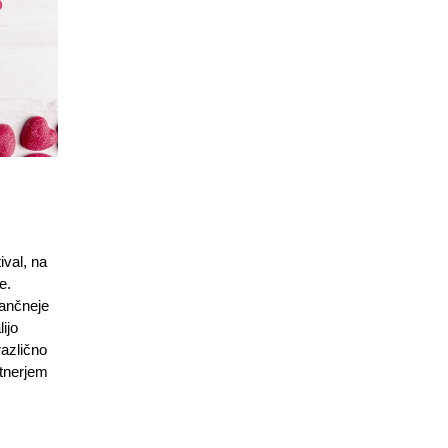
ival, na
e.
tančneje
ijo
različno
rtnerjem