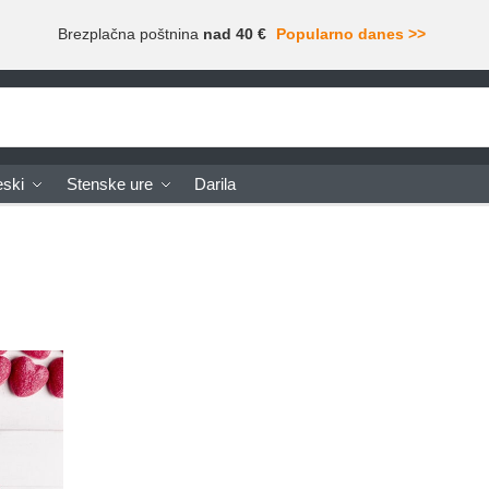
Brezplačna poštnina
nad 40 €
Popularno danes >>
ski
Stenske ure
Darila